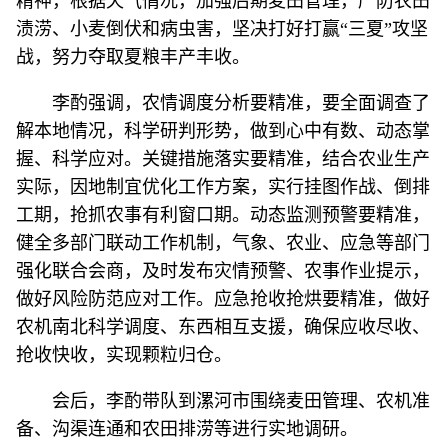
精神，根据天气情况，加强后期麦田管理，严防农田
渍涝、小麦倒伏和病虫害，坚决打好打赢“三夏”攻坚
战，努力夺取夏粮丰产丰收。
李酌强调，农情调度分析要精准，要全面调查了
解本地情况，科学研判形势，做到心中有数、动态掌
握、科学应对。关键措施落实要精准，结合农业生产
实际，因地制宜优化工作方案，实行挂图作战、倒排
工期，抢抓农事有利窗口期。动态监测预警要精准，
健全多部门联动工作机制，气象、农业、应急等部门
强化联合会商，及时发布灾情预警、农事作业提示，
做好风险防范应对工作。应急抢收抢烘要精准，做好
农机南北科学调度、东西相互支援，确保应收尽收、
抢收快收，实现颗粒归仓。
会后，李酌带队到漯河市围绕麦田管理、农机准
备、沟渠连通和农田排涝等进行实地调研。