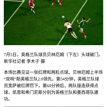
7月5日，英格兰队球员贝林厄姆（下左）头球破门。
新华社记者 李木子 摄
本场比赛见证一张红牌和两粒点球。贝林厄姆上半场
“双响”助英格兰队2:0领先。第54分钟，英格兰队球
员宽萨被红牌罚下。第60分钟后，两队接连获得点
球，凯恩和希门尼斯分别为英格兰队和墨西哥队建
功。