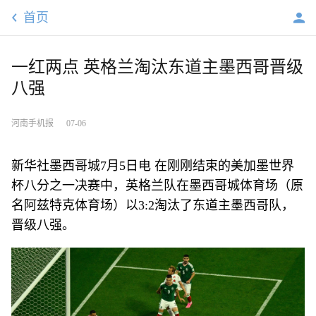
首页
一红两点 英格兰淘汰东道主墨西哥晋级
八强
河南手机报
07-06
新华社墨西哥城7月5日电 在刚刚结束的美加墨世界
杯八分之一决赛中，英格兰队在墨西哥城体育场（原
名阿兹特克体育场）以3:2淘汰了东道主墨西哥队，
晋级八强。